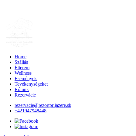
Home
Szállás
Étterem
Wellness
Események
Tevékenységeket
Rólunk
Rezervácie
rezervacie@rezortprijazere.sk
+421947948448