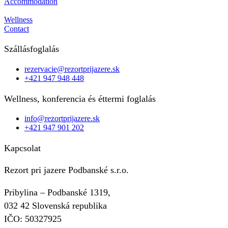
Accommodation
Reštaurácia
Wellness
Contact
Szállásfoglalás
rezervacie@rezortprijazere.sk
+421 947 948 448
Wellness, konferencia és éttermi foglalás
info@rezortprijazere.sk
+421 947 901 202
Kapcsolat
Rezort pri jazere Podbanské s.r.o.
Pribylina – Podbanské 1319,
032 42 Slovenská republika
IČO: 50327925