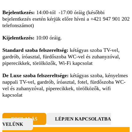
Bejelentkezés:
14:00-tól -17:00 óráig (későbbi
bejelentkezés esetén kérjük előre hívni a +421 947 901 202
telefonszámot)
Kijelentkezés:
10:00 óráig.
Standard szoba felszereltség:
kétágyas szoba TV-vel,
gardrób, íróasztal, fürdőszoba WC-vel és zuhanyzóval,
piperecikkek, törölközők, Wi-Fi kapcsolat
De Luxe szoba felszereltsége:
kétágyas szoba, kényelmes
nappali TV-vel, gardrób, íróasztal, fotel, fürdőszoba WC-
vel és zuhanyzóval, piperecikkek, törölközők, wifi
kapcsolat
FOGLALÁS
LÉPJEN KAPCSOLATBA
VELÜNK