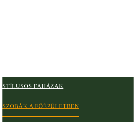
Szobák a főépületben
Annak érdekében, hogy a lehető legközelebb legyen a
természethez, élvezheti a szobák kilátását egy gyönyörű
tóra, napos terasszal vagy a tűlevelű erdőre és hegyekre.
STÍLUSOS FAHÁZAK
SZOBÁK A FŐÉPÜLETBEN