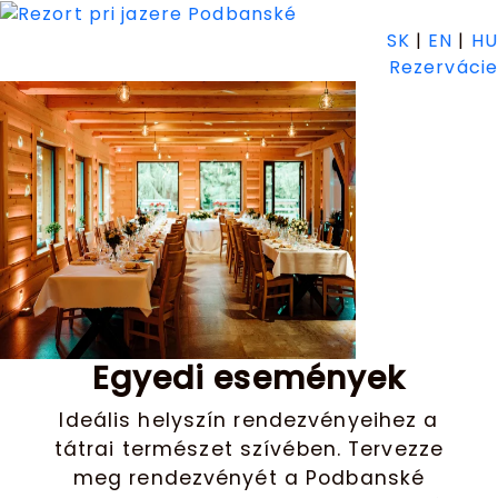
SK
|
EN
|
HU
Rezervácie
Egyedi események
Ideális helyszín rendezvényeihez a
tátrai természet szívében. Tervezze
meg rendezvényét a Podbanské