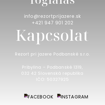
info@rezortprijazere.sk
+421 947 901 202
Kapcsolat
Rezort pri jazere Podbanské s.r.o.
Pribylina – Podbanské 1319,
032 42 Slovenská republika
IČO: 50327925